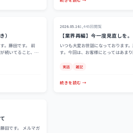
2026.05.16
1,445回閲覧
き）
【業界再編】今一度見直しを。
す。藤田です。 前
いつも大変お世話になっております。
望が続いてること、そ
す。今回は、お客様にとってはあまり
ーイの精算金額をちょ
い？けど重要な内容について。 「責
ャーがいる」という
せるのではなく、責任ある業界編成を
実話
雑記
続きを読む →
いて
藤田です。 メルマガ