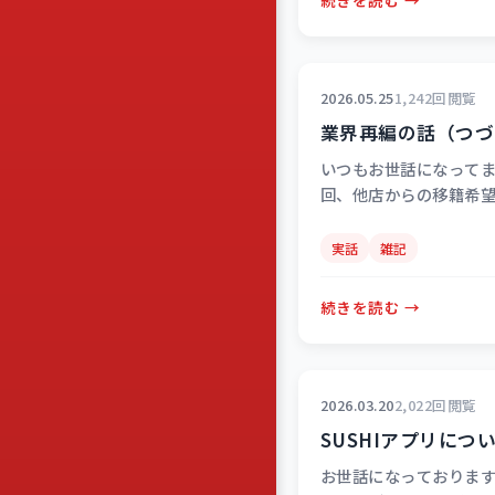
2026.05.25
1,242回閲覧
業界再編の話（つづ
いつもお世話になってま
回、他店からの移籍希
の理由に「他店にはボ
ろまかしてるマネージ
実話
雑記
よ…
続きを読む →
2026.03.20
2,022回閲覧
SUSHIアプリにつ
お世話になっております