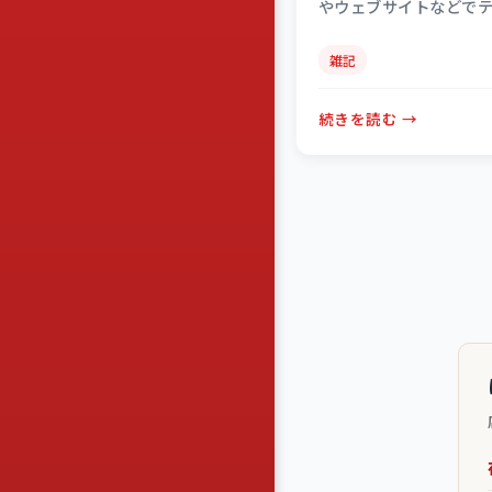
やウェブサイトなどで
し、たくさんの方にご
誠に感謝いたします。 ま
雑記
続きを読む →