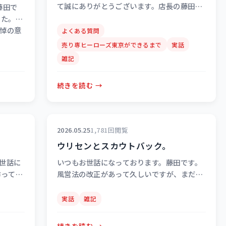
て誠にありがとうございます。店長の藤田で
藤田で
す。 当店は現在、ご予約をWebの予約システ
した。
ムに一本化しており、お電話でのご予約…
悼の意
よくある質問
売り専ヒーローズ東京ができるまで
実話
雑記
続きを読む →
2026.05.25
1,781回閲覧
ウリセンとスカウトバック。
世話に
いつもお世話になっております。藤田です。
って8
風営法の改正があって久しいですが、まだス
けてま
カウト行為をしてるウリセンがあるようで…
声、…
（スカウトしてることを平気で公言してま…
実話
雑記
続きを読む →