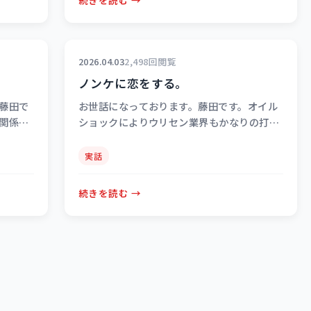
2026.04.03
2,498回閲覧
ノンケに恋をする。
藤田で
お世話になっております。藤田です。オイル
関係な
ショックによりウリセン業界もかなりの打撃
任を取ら
を受けております。 娯楽＝遊びですから、ま
」 …
ず削るといえばそうなんですが、あかりな…
実話
続きを読む →