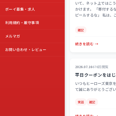
いて、ネット上ではこ
かけます。 「寄付する
ボーイ募集・求人
ピールするな」 私は、
利用規約・厳守事項
雑記
メルマガ
続きを読む →
お問い合わせ・レビュー
2026.07.16
676回閲覧
平日クーポンをはじ
いつもヒーローズ東京
て誠にありがとうござ
す。 現在、当店では平日
クーポンをお配りして
実話
雑記
続きを読む →