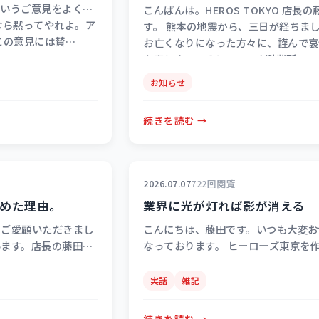
ういうご意見をよく見
こんばんは。HEROS TOKYO 店長の
なら黙ってやれよ。ア
す。 熊本の地震から、三日が経ちま
この意見には賛…
お亡くなりになった方々に、謹んで哀
を表します。そして、いま避難所…
お知らせ
続きを読む →
2026.07.07
722回閲覧
めた理由。
業界に光が灯れば影が消える
をご愛顧いただきまし
こんにちは、藤田です。いつも大変お
います。店長の藤田で
なっております。 ヒーローズ東京を作
限定・5,000円オフ
年。実に光のようなスピードで駆け抜
います。このク…
いりました。 業界に蔓延る暴力や罵
実話
雑記
続きを読む →