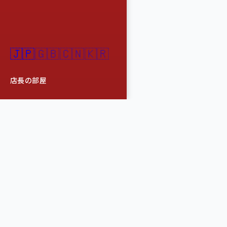
🇯🇵
🇬🇧
🇨🇳
🇰🇷
店長の部屋
売り専ヒーローズ東
東京・新宿にある高品
セン・売り専サービス
プライバシーと安全性
サービスをご提供いた