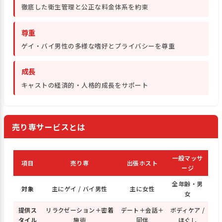
徹底した衛生管理と公正な料金体系を約束
尊重
ゲイ・バイ男性の多様な嗜好とプライバシーを尊重
成長
キャストの経済的・人格的成長をサポート
売り専サービスとは
一般マッサ
項目
売り専
出張ホスト
ージ
全年齢・男
対象
主にゲイ / バイ男性
主に女性
女
提供ス
リラクゼーション＋密着
デート＋会話＋
ボディケア /
タイル
施術
同伴
ほぐし