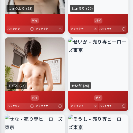
しょうよう (23)
しょうり (20)
ゲイ
バイ
○
△
×
○
バックタチ
バックウケ
バックタチ
バックウケ
すずと (23)
せいが (20)
バイ
ゲイ
○
○
×
○
バックタチ
バックウケ
バックタチ
バックウケ