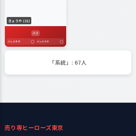
きょうや (21)
バイ
○
○
バックタチ
バックウケ
「系統」: 67人
売り専ヒーローズ東京