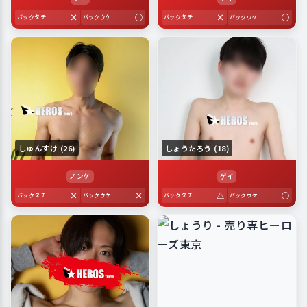
×
○
×
○
バックタチ
バックウケ
バックタチ
バックウケ
しゅんすけ (26)
しょうたろう (18)
ノンケ
ゲイ
×
×
△
○
バックタチ
バックウケ
バックタチ
バックウケ