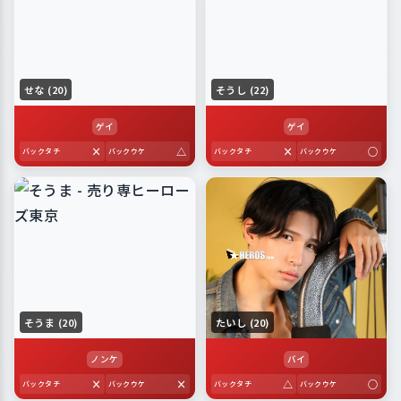
せな (20)
そうし (22)
ゲイ
ゲイ
×
△
×
○
バックタチ
バックウケ
バックタチ
バックウケ
そうま (20)
たいし (20)
ノンケ
バイ
×
×
△
○
バックタチ
バックウケ
バックタチ
バックウケ