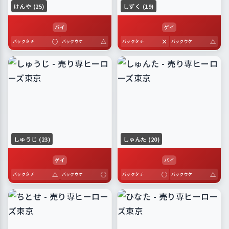
けんや (25)
しずく (19)
バイ
ゲイ
○
△
×
△
バックタチ
バックウケ
バックタチ
バックウケ
しゅうじ (23)
しゅんた (20)
ゲイ
バイ
△
○
○
△
バックタチ
バックウケ
バックタチ
バックウケ