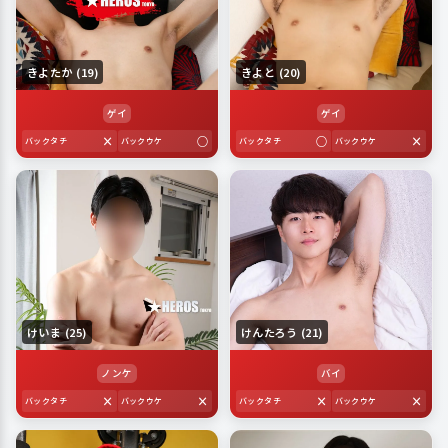
きよたか (19)
きよと (20)
ゲイ
ゲイ
×
○
○
×
バックタチ
バックウケ
バックタチ
バックウケ
けいま (25)
けんたろう (21)
ノンケ
バイ
×
×
×
×
バックタチ
バックウケ
バックタチ
バックウケ