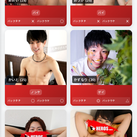
あおい (18)
おうが (20)
バイ
バイ
×
○
×
×
バックタチ
バックウケ
バックタチ
バックウケ
かいと (25)
かずなり (20)
ノンケ
ゲイ
○
○
◎
△
バックタチ
バックウケ
バックタチ
バックウケ