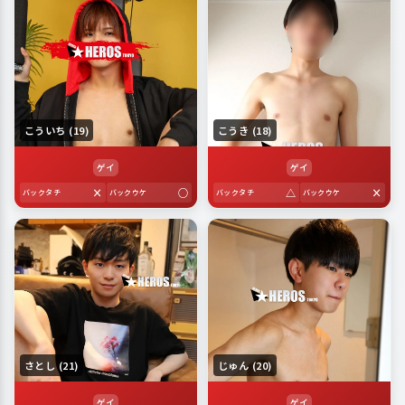
こういち (19)
こうき (18)
ゲイ
ゲイ
×
○
△
×
バックタチ
バックウケ
バックタチ
バックウケ
さとし (21)
じゅん (20)
ゲイ
ゲイ