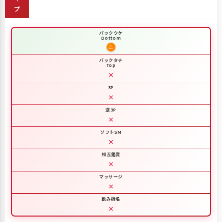
プ
バックウケ
Bottom
△
バックタチ
Top
×
3P
×
逆3P
×
ソフトSM
×
相互鑑賞
×
マッサージ
×
飲み指名
×