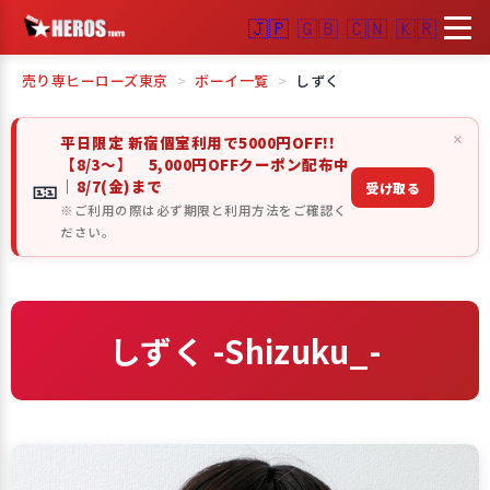
🇯🇵
🇬🇧
🇨🇳
🇰🇷
売り専ヒーローズ東京
ボーイ一覧
しずく
×
平日限定 新宿個室利用で5000円OFF!!
【8/3～】 5,000円OFFクーポン配布中
🎫
｜8/7(金)まで
受け取る
※ご利用の際は必ず期限と利用方法をご確認く
ださい。
しずく -Shizuku_-