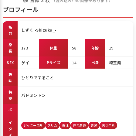
📷 画像 3 枚
（読み込み中の画像があります）
プロフィール
名
しずく -Shizuku_-
前
身
173
58
19
体重
年齢
長
SEX
ゲイ
Pサイズ
14
出身
埼玉県
趣
ひとりですること
味
特
バドミントン
技
ボ
ー
イ
ジャニーズ系
スリム
仮性
体毛普通
普通
美少年系
タ
イ