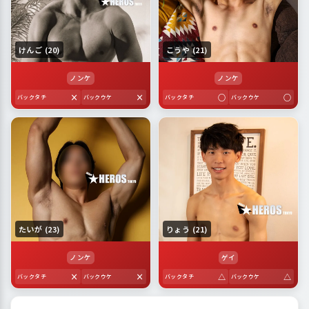
けんご (20)
こうや (21)
ノンケ
ノンケ
×
×
○
○
バックタチ
バックウケ
バックタチ
バックウケ
たいが (23)
りょう (21)
ノンケ
ゲイ
×
×
△
△
バックタチ
バックウケ
バックタチ
バックウケ