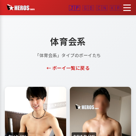
🇯🇵
🇬🇧
🇨🇳
🇰🇷
体育会系
「体育会系」タイプのボーイたち
← ボーイ一覧に戻る