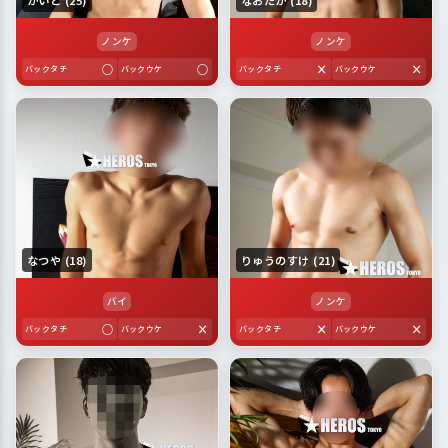
かいと (25)
なおたか (18)
ノンケ
ノンケ
○
○
×
×
バックタチ
バックウケ
バックタチ
バックウケ
なつや (18)
りゅうのすけ (21)
バイ
ノンケ
○
×
×
×
バックタチ
バックウケ
バックタチ
バックウケ