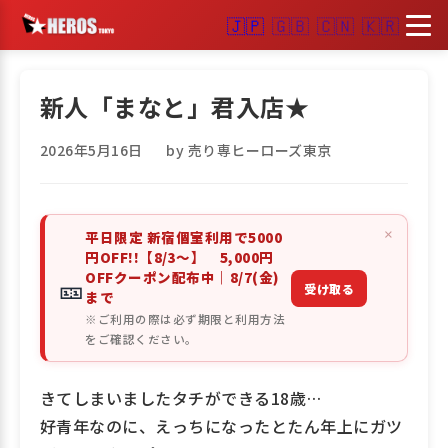
🇯🇵
🇬🇧
🇨🇳
🇰🇷
新人「まなと」君入店★
2026年5月16日
by 売り専ヒーローズ東京
×
平日限定 新宿個室利用で5000
円OFF!!【8/3～】 5,000円
OFFクーポン配布中｜8/7(金)
🎫
受け取る
まで
※ご利用の際は必ず期限と利用方法
をご確認ください。
きてしまいましたタチができる18歳…
好青年なのに、えっちになったとたん年上にガツ