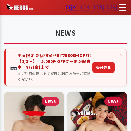
🇯🇵
🇬🇧
🇨🇳
🇰🇷
NEWS
×
平日限定 新宿個室利用で5000円OFF!!
【8/3～】 5,000円OFFクーポン配布
🎫
中｜8/7(金)まで
受け取る
※ご利用の際は必ず期限と利用方法をご確認
ください。
NEWS
NEWS