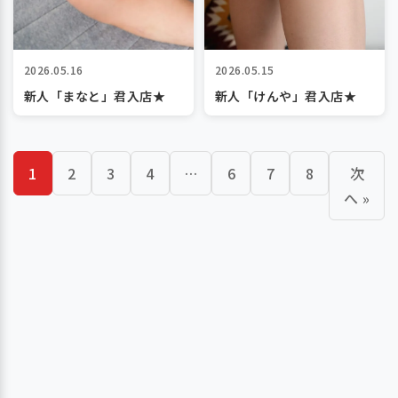
2026.05.16
2026.05.15
新人「まなと」君入店★
新人「けんや」君入店★
1
2
3
4
…
6
7
8
次
へ »