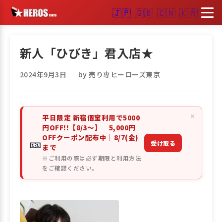
🇯🇵
🇬🇧
🇨🇳
🇰🇷
新人「ひびき」君入店★
2024年9月3日
by 売り専ヒーローズ東京
×
平日限定 新宿個室利用で5000
円OFF!!【8/3～】 5,000円
OFFクーポン配布中｜8/7(金)
🎫
受け取る
まで
※ご利用の際は必ず期限と利用方法
をご確認ください。