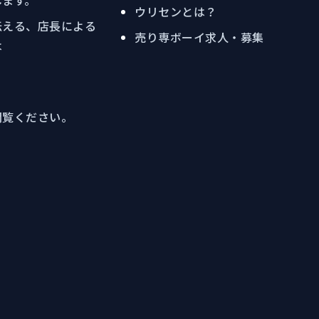
します。
ウリセンとは？
伝える、店長による
売り専ボーイ求人・募集
は
閲覧ください。