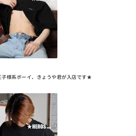
王子様系ボーイ、きょうや君が入店です★