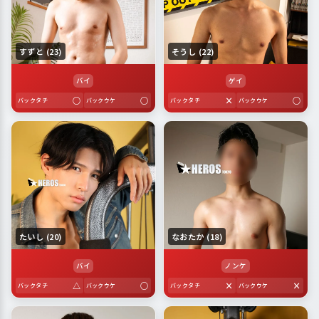
すずと (23)
そうし (22)
バイ
ゲイ
○
○
×
○
バックタチ
バックウケ
バックタチ
バックウケ
たいし (20)
なおたか (18)
バイ
ノンケ
△
○
×
×
バックタチ
バックウケ
バックタチ
バックウケ