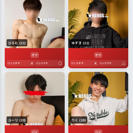
ひろむ (21)
ゆずき (21)
ゲイ
ゲイ
×
○
×
△
バックタチ
バックウケ
バックタチ
バックウケ
ユーリ (20)
りく (18)
バイ
バイ