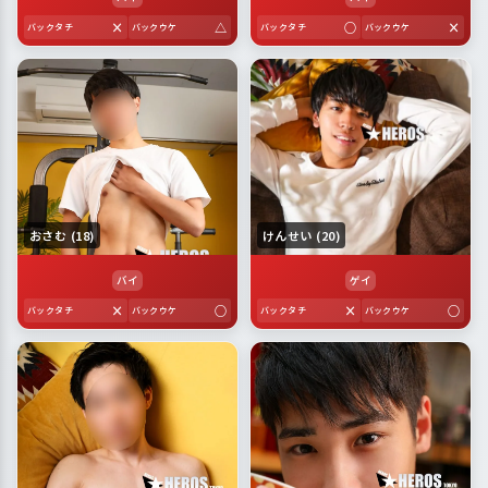
×
△
○
×
バックタチ
バックウケ
バックタチ
バックウケ
おさむ (18)
けんせい (20)
バイ
ゲイ
×
○
×
○
バックタチ
バックウケ
バックタチ
バックウケ