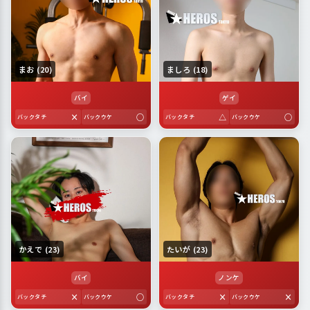
まお (20)
ましろ (18)
バイ
ゲイ
×
○
△
○
バックタチ
バックウケ
バックタチ
バックウケ
かえで (23)
たいが (23)
バイ
ノンケ
×
○
×
×
バックタチ
バックウケ
バックタチ
バックウケ