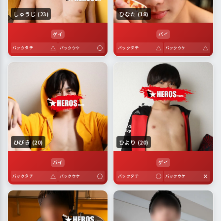
しゅうじ (23)
ひなた (18)
ゲイ
バイ
△
○
△
△
バックタチ
バックウケ
バックタチ
バックウケ
ひびき (20)
ひより (20)
バイ
ゲイ
△
○
○
×
バックタチ
バックウケ
バックタチ
バックウケ