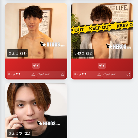
りょう (21)
いおり (18)
ゲイ
ゲイ
△
△
△
○
バックタチ
バックウケ
バックタチ
バックウケ
きょうや (21)