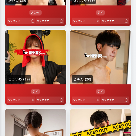
かいと (25)
きよたか (19)
ノンケ
ゲイ
○
○
×
○
バックタチ
バックウケ
バックタチ
バックウケ
こういち (19)
じゅん (20)
ゲイ
ゲイ
×
○
×
○
バックタチ
バックウケ
バックタチ
バックウケ