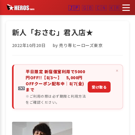
🇯🇵
🇬🇧
🇨🇳
🇰🇷
新人「おさむ」君入店★
2022年10月20日
by 売り専ヒーローズ東京
×
平日限定 新宿個室利用で5000
円OFF!!【8/3～】 5,000円
OFFクーポン配布中｜8/7(金)
🎫
受け取る
まで
※ご利用の際は必ず期限と利用方法
をご確認ください。